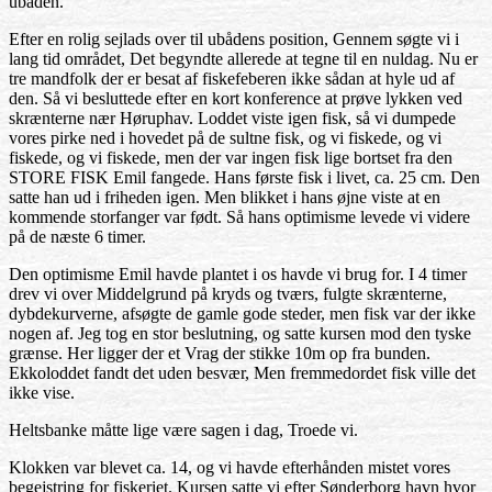
ubåden.
Efter en rolig sejlads over til ubådens position, Gennem søgte vi i
lang tid området, Det begyndte allerede at tegne til en nuldag. Nu er
tre mandfolk der er besat af fiskefeberen ikke sådan at hyle ud af
den. Så vi besluttede efter en kort konference at prøve lykken ved
skrænterne nær Høruphav. Loddet viste igen fisk, så vi dumpede
vores pirke ned i hovedet på de sultne fisk, og vi fiskede, og vi
fiskede, og vi fiskede, men der var ingen fisk lige bortset fra den
STORE FISK Emil fangede. Hans første fisk i livet, ca. 25 cm. Den
satte han ud i friheden igen. Men blikket i hans øjne viste at en
kommende storfanger var født. Så hans optimisme levede vi videre
på de næste 6 timer.
Den optimisme Emil havde plantet i os havde vi brug for. I 4 timer
drev vi over Middelgrund på kryds og tværs, fulgte skrænterne,
dybdekurverne, afsøgte de gamle gode steder, men fisk var der ikke
nogen af. Jeg tog en stor beslutning, og satte kursen mod den tyske
grænse. Her ligger der et Vrag der stikke 10m op fra bunden.
Ekkoloddet fandt det uden besvær, Men fremmedordet fisk ville det
ikke vise.
Heltsbanke måtte lige være sagen i dag, Troede vi.
Klokken var blevet ca. 14, og vi havde efterhånden mistet vores
begejstring for fiskeriet. Kursen satte vi efter Sønderborg havn hvor