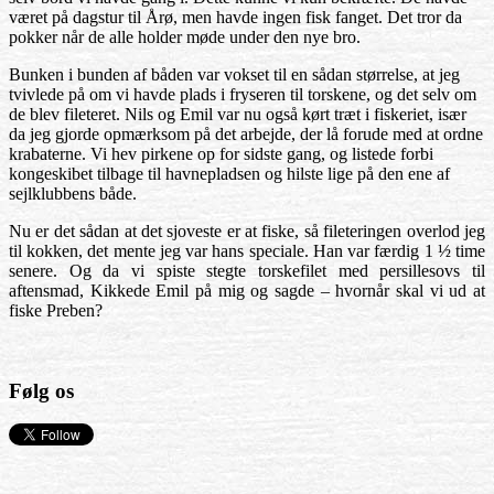
været på dagstur til Årø, men havde ingen fisk fanget. Det tror da
pokker når de alle holder møde under den nye bro.
Bunken i bunden af båden var vokset til en sådan størrelse, at jeg
tvivlede på om vi havde plads i fryseren til torskene, og det selv om
de blev fileteret. Nils og Emil var nu også kørt træt i fiskeriet, især
da jeg gjorde opmærksom på det arbejde, der lå forude med at ordne
krabaterne. Vi hev pirkene op for sidste gang, og listede forbi
kongeskibet tilbage til havnepladsen og hilste lige på den ene af
sejlklubbens både.
Nu er det sådan at det sjoveste er at fiske, så fileteringen overlod jeg
til kokken, det mente jeg var hans speciale. Han var færdig 1 ½ time
senere. Og da vi spiste stegte torskefilet med persillesovs til
aftensmad, Kikkede Emil på mig og sagde – hvornår skal vi ud at
fiske Preben?
Følg os