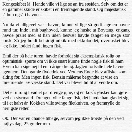
Kongeskibet lå. Hende ville vi lige se an fra søsiden. Selv om det er
en gammel skude er skibet i en fremragende stand. Og majestætisk
lå hun også i havnen.
Nu da vi alligevel var i havne, kunne vi lige så godt tage en havne
rund tur. Inde i mit baghoved, kunne jeg huske at Boytang, engang
havde pralet med at han uden besvær havde fanget en mega stor
torsk. Så jeg holdt behørigt udkik med ekkoloddet, overrasket blev
jeg ikke, loddet fandt ingen fisk.
Emil der på hele turen, havde forholdt sig eksemplarisk rolig og
optimistisk, spurte om vi ikke snart kunne finde nogle fisk til ham.
Hvem kan sige nej til en 5 årige dreng. Jagten fortsatte hele havne
igennem. Den gamle flydedok ved Verdens Ende blev affisket som
aldrig før. Men ingen fisk. Benzin målerne begyndte at vise en
faretruende lav væske stand. Det var blevet tid til at vende om.
Det er utrolig hvad et par drenge øjne, og en kok´s ønsker kan gøre
ved en styrmand. Drengen ville fange fisk, det havde han glædet sig
til i et halvt år. Kokken ville svinge filetkniven, og fremtrylle de
herligste retter.
Ok. Der var en chance tilbage, selvom jeg ikke troede på den ved
højlys dag, 25 grader mm.