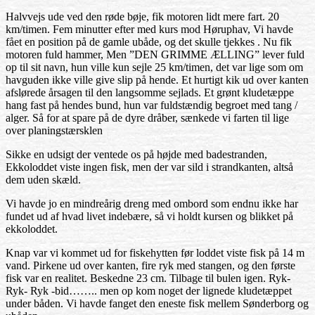
Halvvejs ude ved den røde bøje, fik motoren lidt mere fart. 20
km/timen. Fem minutter efter med kurs mod Høruphav, Vi havde
fået en position på de gamle ubåde, og det skulle tjekkes . Nu fik
motoren fuld hammer, Men ”DEN GRIMME ÆLLING” lever fuld
op til sit navn, hun ville kun sejle 25 km/timen, det var lige som om
havguden ikke ville give slip på hende. Et hurtigt kik ud over kanten
afslørede årsagen til den langsomme sejlads. Et grønt kludetæppe
hang fast på hendes bund, hun var fuldstændig begroet med tang /
alger. Så for at spare på de dyre dråber, sænkede vi farten til lige
over planingstærsklen
Sikke en udsigt der ventede os på højde med badestranden,
Ekkoloddet viste ingen fisk, men der var sild i strandkanten, altså
dem uden skæld.
Vi havde jo en mindreårig dreng med ombord som endnu ikke har
fundet ud af hvad livet indebære, så vi holdt kursen og blikket på
ekkoloddet.
Knap var vi kommet ud for fiskehytten før loddet viste fisk på 14 m
vand. Pirkene ud over kanten, fire ryk med stangen, og den første
fisk var en realitet. Beskedne 23 cm. Tilbage til bulen igen. Ryk-
Ryk- Ryk -bid…….. men op kom noget der lignede kludetæppet
under båden. Vi havde fanget den eneste fisk mellem Sønderborg og