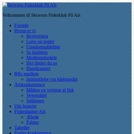
Skip
to
Velkommen til Skovens Fiskeklub På Als
main
content
Toggle
Forside
mobile
Hvem er vi
menu
Bestyrelsen
Love og regler
Ungdomsafdeling
Se klubben
Medlemsfordele
Her finder du os
Handicappet
Bliv medlem
Indmeldelse via klubmodul
Årskonkurrence
Måling og vejning af fisk
Vejeseddel
Stillingen
Din historie
Fiskepladser Als
Æbelø
Falster
Tabeller
Forårs konkurrence