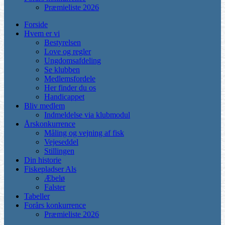
Præmieliste 2026
Forside
Hvem er vi
Bestyrelsen
Love og regler
Ungdomsafdeling
Se klubben
Medlemsfordele
Her finder du os
Handicappet
Bliv medlem
Indmeldelse via klubmodul
Årskonkurrence
Måling og vejning af fisk
Vejeseddel
Stillingen
Din historie
Fiskepladser Als
Æbelø
Falster
Tabeller
Forårs konkurrence
Præmieliste 2026