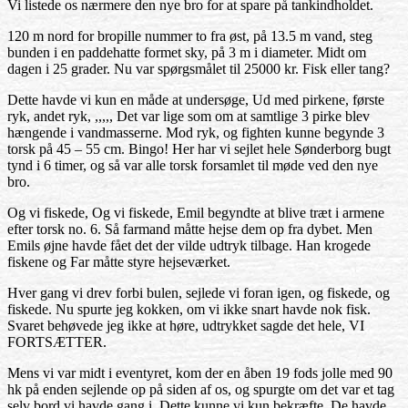
Vi listede os nærmere den nye bro for at spare på tankindholdet.
120 m nord for bropille nummer to fra øst, på 13.5 m vand, steg
bunden i en paddehatte formet sky, på 3 m i diameter. Midt om
dagen i 25 grader. Nu var spørgsmålet til 25000 kr. Fisk eller tang?
Dette havde vi kun en måde at undersøge, Ud med pirkene, første
ryk, andet ryk, ,,,,, Det var lige som om at samtlige 3 pirke blev
hængende i vandmasserne. Mod ryk, og fighten kunne begynde 3
torsk på 45 – 55 cm. Bingo! Her har vi sejlet hele Sønderborg bugt
tynd i 6 timer, og så var alle torsk forsamlet til møde ved den nye
bro.
Og vi fiskede, Og vi fiskede, Emil begyndte at blive træt i armene
efter torsk no. 6. Så farmand måtte hejse dem op fra dybet. Men
Emils øjne havde fået det der vilde udtryk tilbage. Han krogede
fiskene og Far måtte styre hejseværket.
Hver gang vi drev forbi bulen, sejlede vi foran igen, og fiskede, og
fiskede. Nu spurte jeg kokken, om vi ikke snart havde nok fisk.
Svaret behøvede jeg ikke at høre, udtrykket sagde det hele, VI
FORTSÆTTER.
Mens vi var midt i eventyret, kom der en åben 19 fods jolle med 90
hk på enden sejlende op på siden af os, og spurgte om det var et tag
selv bord vi havde gang i. Dette kunne vi kun bekræfte. De havde