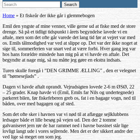
Search
Search
for:
Home
»
Et fiskeår der ikke går i glemmebogen
Emil den yngste af mine venner, ville gerne ud at fiske med de store
drenge. Så på et tidligt tidspunkt i årets begyndelse lavede vi en
aftale, men som det ofte går varede det lang tid før at vejret var med
os. Emils tålmodighed var ved at slippe op. Det var der ikke noget at
sige til, sommerferien var snart ved at være forbi. Hver gang jeg var
hos hans forældre mindede han mig på at vi havde en aftale. Det
begyndte at nage mig, så nu måtte jeg gøre en ekstra indsats.
Turen skulle foregå i ”DEN GRIMME ÆLLING” , den er velegnet
til ”børnesejlads” .
Dagen vi havde aftalt oprandt. Vejrudsigten lovede 2-6 m ØSØ, 22
– 25 grader. Knap havde vi (Emil, Emils far Nils og undertegnede)
parkeret bilen, før fiskefeberen greb os, fat i en bagage vogn, ned til
båden, over med bagagen og af sted.
Som det ofte sker i havnen var vi nød til at aflægge sejlklubbens
ledsager både et lille besøg på vejen ud. Den der 2 tomme
galvaniseret jern rør de har rammet ned i havne bassinet står lige
lovligt langt ude i vores sejlrende. Men det er der sikkert andre der
ved lige så meget om som jeg.