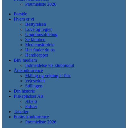
Præmieliste 2026
Forside
Hvem er vi
Bestyrelsen
Love og regler
Ungdomsafdeling
Se klubben
Medlemsfordele
Her finder du os
Handicappet
Bliv medlem
Indmeldelse via klubmodul
Årskonkurrence
Måling og vejning af fisk
Vejeseddel
Stillingen
Din historie
Fiskepladser Als
Æbelø
Falster
Tabeller
Forårs konkurrence
Præmieliste 2026