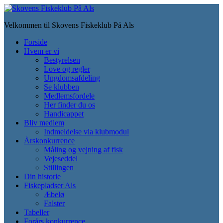
Skip
to
Velkommen til Skovens Fiskeklub På Als
main
content
Toggle
Forside
mobile
Hvem er vi
menu
Bestyrelsen
Love og regler
Ungdomsafdeling
Se klubben
Medlemsfordele
Her finder du os
Handicappet
Bliv medlem
Indmeldelse via klubmodul
Årskonkurrence
Måling og vejning af fisk
Vejeseddel
Stillingen
Din historie
Fiskepladser Als
Æbelø
Falster
Tabeller
Forårs konkurrence