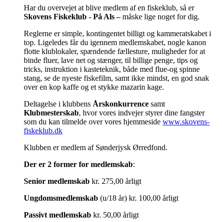
Har du overvejet at blive medlem af en fiskeklub, så er
Skovens Fiskeklub ­- På Als –
måske lige noget for dig.
Reglerne er simple, kontingentet billigt og kammeratskabet i
top. Ligeledes får du igennem medlemskabet, nogle kanon
flotte klublokaler, spændende fællesture, muligheder for at
binde fluer, lave net og stænger, til billige penge, tips og
tricks, instruktion i kasteteknik, både med flue-og spinne
stang, se de nyeste fiskefilm, samt ikke mindst, en god snak
over en kop kaffe og et stykke mazarin kage.
Deltagelse i klubbens
Årskonkurrence
samt
Klubmesterskab
, hvor vores indvejer styrer dine fangster
som du kan tilmelde over vores hjemmeside
www.skovens-
fiskeklub.dk
Klubben er medlem af Sønderjysk Ørredfond.
Der er 2 former for medlemskab
:
Senior medlemskab
kr. 275,00 årligt
Ungdomsmedlemskab
(u/18 år) kr. 100,00 årligt
Passivt medlemskab
kr. 50,00 årligt