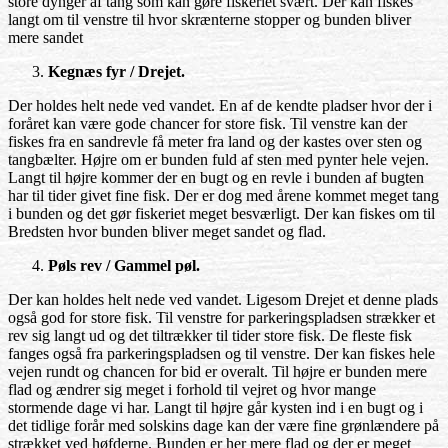
store dynger af tang som kan gøre fiskeriet svært. Der kan fiskes
langt om til venstre til hvor skrænterne stopper og bunden bliver
mere sandet
Kegnæs fyr / Drejet.
Der holdes helt nede ved vandet. En af de kendte pladser hvor der i
foråret kan være gode chancer for store fisk. Til venstre kan der
fiskes fra en sandrevle få meter fra land og der kastes over sten og
tangbælter. Højre om er bunden fuld af sten med pynter hele vejen.
Langt til højre kommer der en bugt og en revle i bunden af bugten
har til tider givet fine fisk. Der er dog med årene kommet meget tang
i bunden og det gør fiskeriet meget besværligt. Der kan fiskes om til
Bredsten hvor bunden bliver meget sandet og flad.
Pøls rev / Gammel pøl.
Der kan holdes helt nede ved vandet. Ligesom Drejet et denne plads
også god for store fisk. Til venstre for parkeringspladsen strækker et
rev sig langt ud og det tiltrækker til tider store fisk. De fleste fisk
fanges også fra parkeringspladsen og til venstre. Der kan fiskes hele
vejen rundt og chancen for bid er overalt. Til højre er bunden mere
flad og ændrer sig meget i forhold til vejret og hvor mange
stormende dage vi har. Langt til højre går kysten ind i en bugt og i
det tidlige forår med solskins dage kan der være fine grønlændere på
strækket ved høfderne. Bunden er her mere flad og der er meget