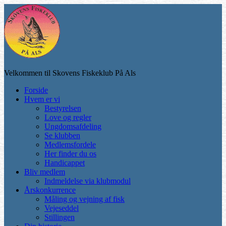
Skip
to
main
content
Velkommen til Skovens Fiskeklub På Als
Toggle
Forside
mobile
Hvem er vi
menu
Bestyrelsen
Love og regler
Ungdomsafdeling
Se klubben
Medlemsfordele
Her finder du os
Handicappet
Bliv medlem
Indmeldelse via klubmodul
Årskonkurrence
Måling og vejning af fisk
Vejeseddel
Stillingen