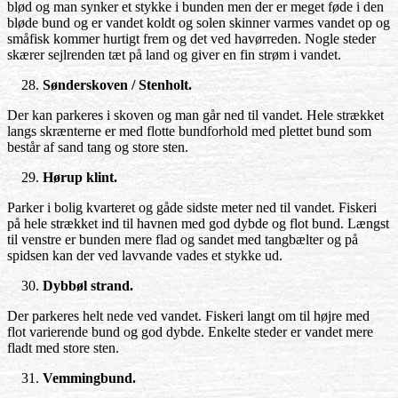
blød og man synker et stykke i bunden men der er meget føde i den
bløde bund og er vandet koldt og solen skinner varmes vandet op og
småfisk kommer hurtigt frem og det ved havørreden. Nogle steder
skærer sejlrenden tæt på land og giver en fin strøm i vandet.
Sønderskoven / Stenholt.
Der kan parkeres i skoven og man går ned til vandet. Hele strækket
langs skrænterne er med flotte bundforhold med plettet bund som
består af sand tang og store sten.
Hørup klint.
Parker i bolig kvarteret og gåde sidste meter ned til vandet. Fiskeri
på hele strækket ind til havnen med god dybde og flot bund. Længst
til venstre er bunden mere flad og sandet med tangbælter og på
spidsen kan der ved lavvande vades et stykke ud.
Dybbøl strand.
Der parkeres helt nede ved vandet. Fiskeri langt om til højre med
flot varierende bund og god dybde. Enkelte steder er vandet mere
fladt med store sten.
Vemmingbund.