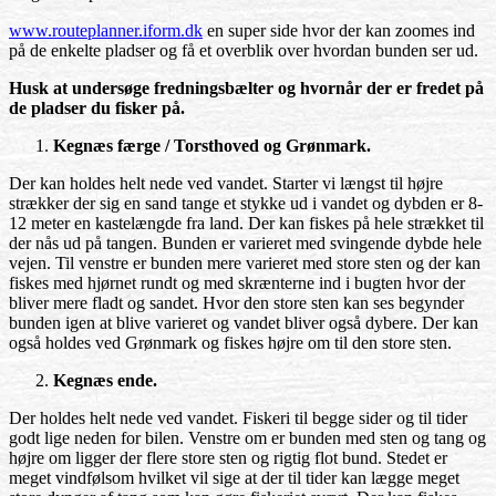
www.routeplanner.iform.dk
en super side hvor der kan zoomes ind
på de enkelte pladser og få et overblik over hvordan bunden ser ud.
Husk at undersøge fredningsbælter og hvornår der er fredet på
de pladser du fisker på.
Kegnæs færge / Torsthoved og Grønmark.
Der kan holdes helt nede ved vandet. Starter vi længst til højre
strækker der sig en sand tange et stykke ud i vandet og dybden er 8-
12 meter en kastelængde fra land. Der kan fiskes på hele strækket til
der nås ud på tangen. Bunden er varieret med svingende dybde hele
vejen. Til venstre er bunden mere varieret med store sten og der kan
fiskes med hjørnet rundt og med skrænterne ind i bugten hvor der
bliver mere fladt og sandet. Hvor den store sten kan ses begynder
bunden igen at blive varieret og vandet bliver også dybere. Der kan
også holdes ved Grønmark og fiskes højre om til den store sten.
Kegnæs ende.
Der holdes helt nede ved vandet. Fiskeri til begge sider og til tider
godt lige neden for bilen. Venstre om er bunden med sten og tang og
højre om ligger der flere store sten og rigtig flot bund. Stedet er
meget vindfølsom hvilket vil sige at der til tider kan lægge meget