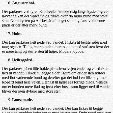
Augustenhof.
Der parkeres ved fyret. Sandrevler strækker sig langs kysten og ved
lavvande kan der vades ud og fiskes over fin mørk bund med store
sten. Nord kysten på Als består af meget sand og først ved denne
plads er der atter mørk bund.
Holm.
Der kan parkeres helt nede ved vandet. Fiskeri til begge sider med
tang og sten. Til højre er bunden mere sandet med småsten hvor der
er mere tang og større sten til højre. Moderat dybde.
Hellesøgård.
Der parkeres på en lille holde plads hvor vejen ender og en sti fører
ned til vandet. Fiskeri til begge sider. Højre om er der sten høfder
med flot varierende bund og derefter går det ind i en lille bugt med
leopard bund hele vejen. Længst til højre ses forrige plads. Venstre
om er bunden mere flad og først efter huset som ligger ned til vandet
bliver der igen dybere med store sten.
Lønsemade.
Der kan parkeres helt nede ved vandet. Der kan fiskes til begge
sider men strækket højre om er mest interessant. Dybt vand med sten