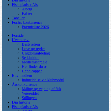
Din historie
Fiskepladser Als
Æbelø
Falster
Tabeller
Forårs konkurrence
Præmieliste 2026
Forside
Hvem er vi
Bestyrelsen
Love og regler
Ungdomsafdeling
Se klubben
Medlemsfordele
Her finder du os
Handicappet
Bliv medlem
Indmeldelse via klubmodul
Årskonkurrence
Måling og vejning af fisk
Vejeseddel
Stillingen
Din historie
Fiskepladser Als