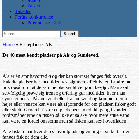
Æbelø
Falster
Tabeller
Forårs konkurrence
Præmieliste 2026
Search
Search
for:
Home
»
Fiskepladser Als
De 40 mest kendt pladser på Als og Sundeved.
Als er én stor havørred ø og der kan stort set fanges fisk overalt.
Enkelte pladser har med tiden vist sig mere effektivt end andre men
nok også fordi at de samme pladser bliver godt besøgt. Man skal
selvfølgelig prøve sig frem og erfaring gør med tiden hvor man
synes er bedst. Pålandsvind eller fralandsvind og kommer den fra
højre eller venstre kan være alt afgørende for om pladsen fisker godt
eller skidt. Generelt fisker en plads bedst med lidt gang i vandet i
forårsmånederne da fisken så ikke er så sky hvor mere stille vand
kan være en fordel om sommeren så fisken kan ses i overfladen.
Alle fiskere har hver deres favoritplads og én ting er sikkert – der
fanges fisk på dem alle.