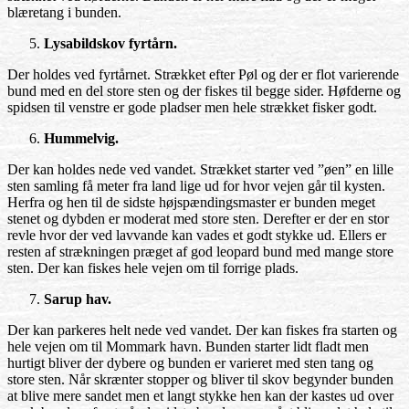
blæretang i bunden.
Lysabildskov fyrtårn.
Der holdes ved fyrtårnet. Strækket efter Pøl og der er flot varierende
bund med en del store sten og der fiskes til begge sider. Høfderne og
spidsen til venstre er gode pladser men hele strækket fisker godt.
Hummelvig.
Der kan holdes nede ved vandet. Strækket starter ved ”øen” en lille
sten samling få meter fra land lige ud for hvor vejen går til kysten.
Herfra og hen til de sidste højspændingsmaster er bunden meget
stenet og dybden er moderat med store sten. Derefter er der en stor
revle hvor der ved lavvande kan vades et godt stykke ud. Ellers er
resten af strækningen præget af god leopard bund med mange store
sten. Der kan fiskes hele vejen om til forrige plads.
Sarup hav.
Der kan parkeres helt nede ved vandet. Der kan fiskes fra starten og
hele vejen om til Mommark havn. Bunden starter lidt fladt men
hurtigt bliver der dybere og bunden er varieret med sten tang og
store sten. Når skrænter stopper og bliver til skov begynder bunden
at blive mere sandet men et langt stykke hen kan der kastes ud over