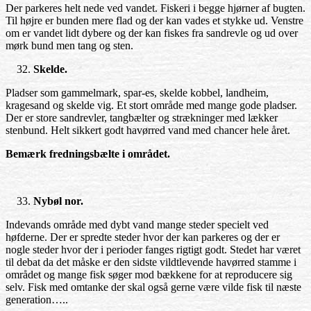
Der parkeres helt nede ved vandet. Fiskeri i begge hjørner af bugten.
Til højre er bunden mere flad og der kan vades et stykke ud. Venstre
om er vandet lidt dybere og der kan fiskes fra sandrevle og ud over
mørk bund men tang og sten.
Skelde.
Pladser som gammelmark, spar-es, skelde kobbel, landheim,
kragesand og skelde vig. Et stort område med mange gode pladser.
Der er store sandrevler, tangbælter og strækninger med lækker
stenbund. Helt sikkert godt havørred vand med chancer hele året.
Bemærk fredningsbælte i området.
Nybøl nor.
Indevands område med dybt vand mange steder specielt ved
høfderne. Der er spredte steder hvor der kan parkeres og der er
nogle steder hvor der i perioder fanges rigtigt godt. Stedet har været
til debat da det måske er den sidste vildtlevende havørred stamme i
området og mange fisk søger mod bækkene for at reproducere sig
selv. Fisk med omtanke der skal også gerne være vilde fisk til næste
generation…..