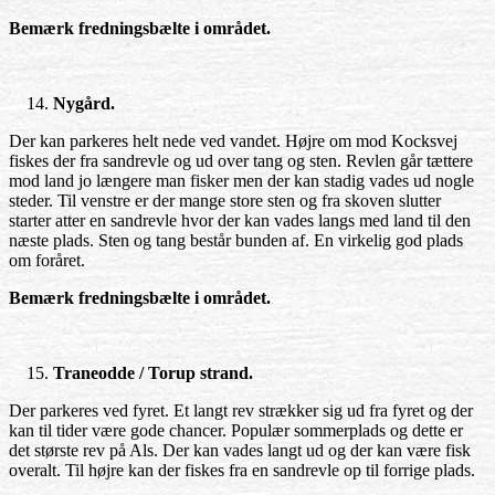
Bemærk fredningsbælte i området.
Nygård.
Der kan parkeres helt nede ved vandet. Højre om mod Kocksvej
fiskes der fra sandrevle og ud over tang og sten. Revlen går tættere
mod land jo længere man fisker men der kan stadig vades ud nogle
steder. Til venstre er der mange store sten og fra skoven slutter
starter atter en sandrevle hvor der kan vades langs med land til den
næste plads. Sten og tang består bunden af. En virkelig god plads
om foråret.
Bemærk fredningsbælte i området.
Traneodde / Torup strand.
Der parkeres ved fyret. Et langt rev strækker sig ud fra fyret og der
kan til tider være gode chancer. Populær sommerplads og dette er
det største rev på Als. Der kan vades langt ud og der kan være fisk
overalt. Til højre kan der fiskes fra en sandrevle op til forrige plads.