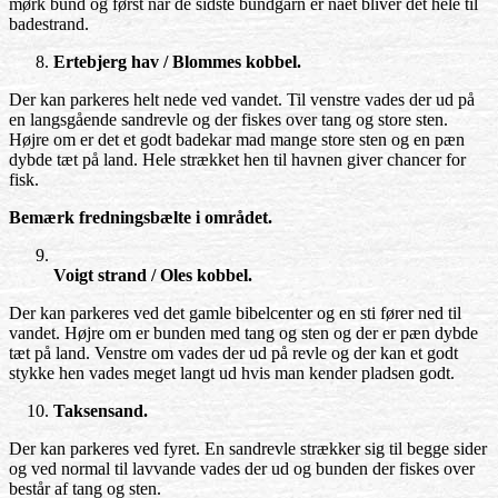
mørk bund og først når de sidste bundgarn er nået bliver det hele til
badestrand.
Ertebjerg hav / Blommes kobbel.
Der kan parkeres helt nede ved vandet. Til venstre vades der ud på
en langsgående sandrevle og der fiskes over tang og store sten.
Højre om er det et godt badekar mad mange store sten og en pæn
dybde tæt på land. Hele strækket hen til havnen giver chancer for
fisk.
Bemærk fredningsbælte i området.
Voigt strand / Oles kobbel.
Der kan parkeres ved det gamle bibelcenter og en sti fører ned til
vandet. Højre om er bunden med tang og sten og der er pæn dybde
tæt på land. Venstre om vades der ud på revle og der kan et godt
stykke hen vades meget langt ud hvis man kender pladsen godt.
Taksensand.
Der kan parkeres ved fyret. En sandrevle strækker sig til begge sider
og ved normal til lavvande vades der ud og bunden der fiskes over
består af tang og sten.