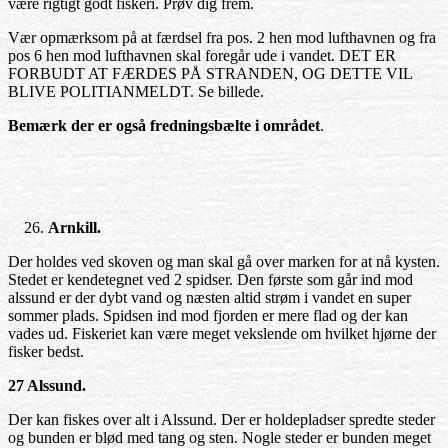
være rigtigt godt fiskeri. Prøv dig frem.
Vær opmærksom på at færdsel fra pos. 2 hen mod lufthavnen og fra
pos 6 hen mod lufthavnen skal foregår ude i vandet. DET ER
FORBUDT AT FÆRDES PÅ STRANDEN, OG DETTE VIL
BLIVE POLITIANMELDT. Se billede.
Bemærk der er også fredningsbælte i området
.
Arnkill.
Der holdes ved skoven og man skal gå over marken for at nå kysten.
Stedet er kendetegnet ved 2 spidser. Den første som går ind mod
alssund er der dybt vand og næsten altid strøm i vandet en super
sommer plads. Spidsen ind mod fjorden er mere flad og der kan
vades ud. Fiskeriet kan være meget vekslende om hvilket hjørne der
fisker bedst.
27 Alssund.
Der kan fiskes over alt i Alssund. Der er holdepladser spredte steder
og bunden er blød med tang og sten. Nogle steder er bunden meget