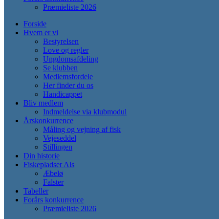
Præmieliste 2026
Forside
Hvem er vi
Bestyrelsen
Love og regler
Ungdomsafdeling
Se klubben
Medlemsfordele
Her finder du os
Handicappet
Bliv medlem
Indmeldelse via klubmodul
Årskonkurrence
Måling og vejning af fisk
Vejeseddel
Stillingen
Din historie
Fiskepladser Als
Æbelø
Falster
Tabeller
Forårs konkurrence
Præmieliste 2026