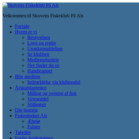
Skip
to
Velkommen til Skovens Fiskeklub På Als
main
content
Toggle
Forside
mobile
Hvem er vi
menu
Bestyrelsen
Love og regler
Ungdomsafdeling
Se klubben
Medlemsfordele
Her finder du os
Handicappet
Bliv medlem
Indmeldelse via klubmodul
Årskonkurrence
Måling og vejning af fisk
Vejeseddel
Stillingen
Din historie
Fiskepladser Als
Æbelø
Falster
Tabeller
Forårs konkurrence