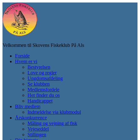
Skip
to
main
content
Velkommen til Skovens Fiskeklub På Als
Toggle
Forside
mobile
Hvem er vi
menu
Bestyrelsen
Love og regler
Ungdomsafdeling
Se klubben
Medlemsfordele
Her finder du os
Handicappet
Bliv medlem
Indmeldelse via klubmodul
Årskonkurrence
Måling og vejning af fisk
Vejeseddel
Stillingen