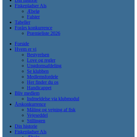
Din historie
Fiskepladser Als
Æbelø
Falster
Tabeller
Forårs konkurrence
Præmieliste 2026
Forside
Hvem er vi
Bestyrelsen
Love og regler
Ungdomsafdeling
Se klubben
Medlemsfordele
Her finder du os
Handicappet
Bliv medlem
Indmeldelse via klubmodul
Årskonkurrence
Måling og vejning af fisk
Vejeseddel
Stillingen
Din historie
Fiskepladser Als