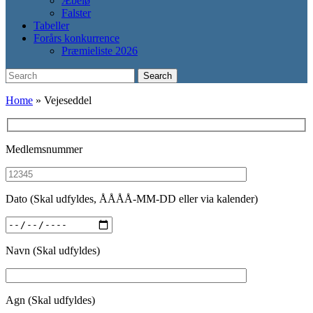
Æbelø
Falster
Tabeller
Forårs konkurrence
Præmieliste 2026
Search
Search
for:
Home
»
Vejeseddel
Medlemsnummer
Dato (Skal udfyldes, ÅÅÅÅ-MM-DD eller via kalender)
Navn (Skal udfyldes)
Agn (Skal udfyldes)