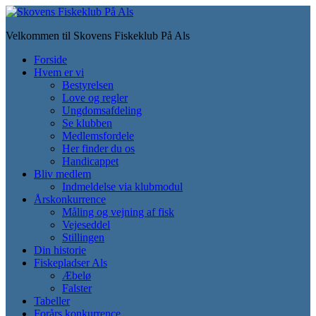
Skip
to
Velkommen til Skovens Fiskeklub På Als
main
content
Toggle
Forside
mobile
Hvem er vi
menu
Bestyrelsen
Love og regler
Ungdomsafdeling
Se klubben
Medlemsfordele
Her finder du os
Handicappet
Bliv medlem
Indmeldelse via klubmodul
Årskonkurrence
Måling og vejning af fisk
Vejeseddel
Stillingen
Din historie
Fiskepladser Als
Æbelø
Falster
Tabeller
Forårs konkurrence