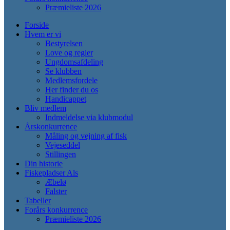
Præmieliste 2026
Forside
Hvem er vi
Bestyrelsen
Love og regler
Ungdomsafdeling
Se klubben
Medlemsfordele
Her finder du os
Handicappet
Bliv medlem
Indmeldelse via klubmodul
Årskonkurrence
Måling og vejning af fisk
Vejeseddel
Stillingen
Din historie
Fiskepladser Als
Æbelø
Falster
Tabeller
Forårs konkurrence
Præmieliste 2026