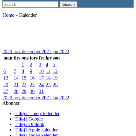
Search
Search
for:
Home
»
Kalender
2020
nov
december 2021
jan
2022
man
tirs
ons
tors
fre
lør
søn
1
2
3
4
5
6
7
8
9
10
11
12
13
14
15
16
17
18
19
20
21
22
23
24
25
26
27
28
29
30
31
2020
nov
december 2021
jan
2022
Abonner
Tilføj i Timely kalender
Tilføj i Google
Tilføj i Outlook
Tilføj i Apple kalender
Tilføj i anden kalender