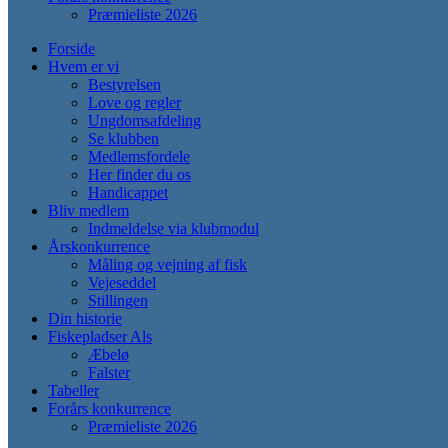
Præmieliste 2026
Forside
Hvem er vi
Bestyrelsen
Love og regler
Ungdomsafdeling
Se klubben
Medlemsfordele
Her finder du os
Handicappet
Bliv medlem
Indmeldelse via klubmodul
Årskonkurrence
Måling og vejning af fisk
Vejeseddel
Stillingen
Din historie
Fiskepladser Als
Æbelø
Falster
Tabeller
Forårs konkurrence
Præmieliste 2026