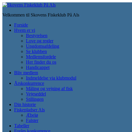
Skip
to
Velkommen til Skovens Fiskeklub På Als
main
content
Toggle
Forside
mobile
Hvem er vi
menu
Bestyrelsen
Love og regler
Ungdomsafdeling
Se klubben
Medlemsfordele
Her finder du os
Handicappet
Bliv medlem
Indmeldelse via klubmodul
Årskonkurrence
Måling og vejning af fisk
Vejeseddel
Stillingen
Din historie
Fiskepladser Als
Æbelø
Falster
Tabeller
Forårs konkurrence