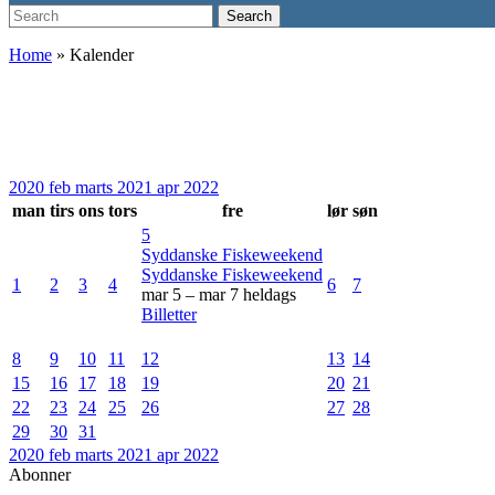
Search
Search
for:
Home
»
Kalender
2020
feb
marts 2021
apr
2022
man
tirs
ons
tors
fre
lør
søn
5
Syddanske Fiskeweekend
Syddanske Fiskeweekend
1
2
3
4
6
7
mar 5 – mar 7
heldags
Billetter
8
9
10
11
12
13
14
15
16
17
18
19
20
21
22
23
24
25
26
27
28
29
30
31
2020
feb
marts 2021
apr
2022
Abonner