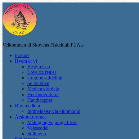
Skip
to
main
content
Velkommen til Skovens Fiskeklub På Als
Toggle
Forside
mobile
Hvem er vi
menu
Bestyrelsen
Love og regler
Ungdomsafdeling
Se klubben
Medlemsfordele
Her finder du os
Handicappet
Bliv medlem
Indmeldelse via klubmodul
Årskonkurrence
Måling og vejning af fisk
Vejeseddel
Stillingen