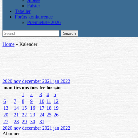
Æbelø
Falster
Tabeller
Forårs konkurrence
Præmieliste 2026
Search
Search
for:
Home
»
Kalender
2020
nov
december 2021
jan
2022
man
tirs
ons
tors
fre
lør
søn
1
2
3
4
5
6
7
8
9
10
11
12
13
14
15
16
17
18
19
20
21
22
23
24
25
26
27
28
29
30
31
2020
nov
december 2021
jan
2022
Abonner