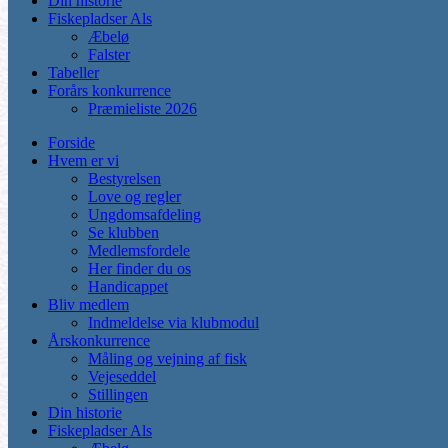
Din historie
Fiskepladser Als
Æbelø
Falster
Tabeller
Forårs konkurrence
Præmieliste 2026
Forside
Hvem er vi
Bestyrelsen
Love og regler
Ungdomsafdeling
Se klubben
Medlemsfordele
Her finder du os
Handicappet
Bliv medlem
Indmeldelse via klubmodul
Årskonkurrence
Måling og vejning af fisk
Vejeseddel
Stillingen
Din historie
Fiskepladser Als