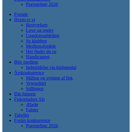
Præmieliste 2026
Forside
Hvem er vi
Bestyrelsen
Love og regler
Ungdomsafdeling
Se klubben
Medlemsfordele
Her finder du os
Handicappet
Bliv medlem
Indmeldelse via klubmodul
Årskonkurrence
Måling og vejning af fisk
Vejeseddel
Stillingen
Din historie
Fiskepladser Als
Æbelø
Falster
Tabeller
Forårs konkurrence
Præmieliste 2026