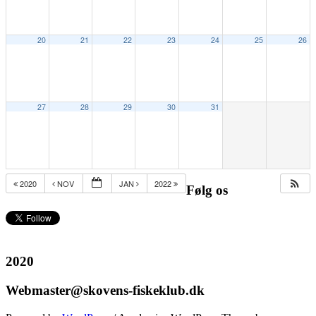
20
21
22
23
24
25
26
27
28
29
30
31
2020
NOV
JAN
2022
Følg os
2020
Webmaster@skovens-fiskeklub.dk