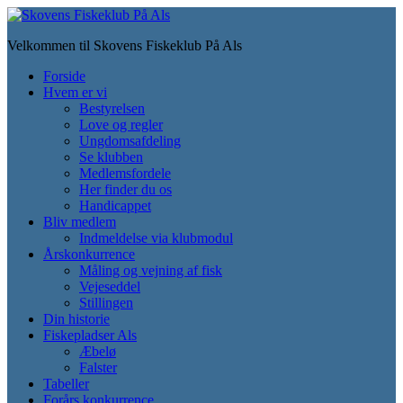
Skip
to
Velkommen til Skovens Fiskeklub På Als
main
content
Toggle
Forside
mobile
Hvem er vi
menu
Bestyrelsen
Love og regler
Ungdomsafdeling
Se klubben
Medlemsfordele
Her finder du os
Handicappet
Bliv medlem
Indmeldelse via klubmodul
Årskonkurrence
Måling og vejning af fisk
Vejeseddel
Stillingen
Din historie
Fiskepladser Als
Æbelø
Falster
Tabeller
Forårs konkurrence