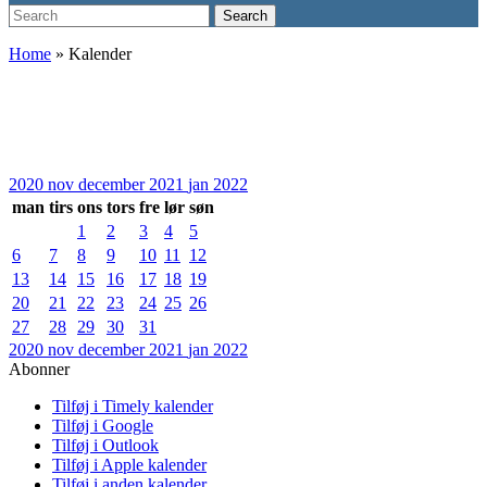
Search
Search
for:
Home
»
Kalender
2020
nov
december 2021
jan
2022
man
tirs
ons
tors
fre
lør
søn
1
2
3
4
5
6
7
8
9
10
11
12
13
14
15
16
17
18
19
20
21
22
23
24
25
26
27
28
29
30
31
2020
nov
december 2021
jan
2022
Abonner
Tilføj i Timely kalender
Tilføj i Google
Tilføj i Outlook
Tilføj i Apple kalender
Tilføj i anden kalender