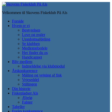
Skip
to
Velkommen til Skovens Fiskeklub På Als
main
content
Toggle
Forside
mobile
Hvem er vi
menu
Bestyrelsen
Love og regler
Ungdomsafdeling
Se klubben
Medlemsfordele
Her finder du os
Handicappet
Bliv medlem
Indmeldelse via klubmodul
Årskonkurrence
Måling og vejning af fisk
Vejeseddel
Stillingen
Din historie
Fiskepladser Als
Æbelø
Falster
Tabeller
Forårs konkurrence