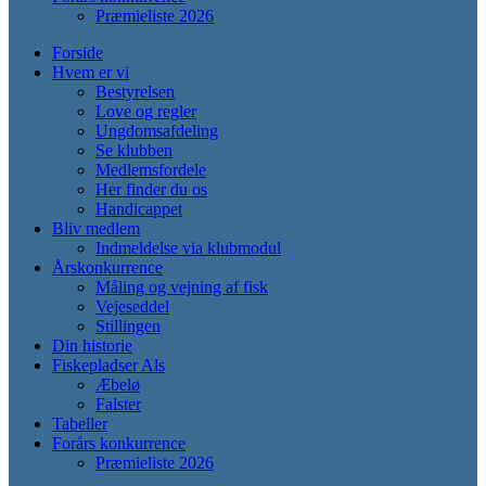
Præmieliste 2026
Forside
Hvem er vi
Bestyrelsen
Love og regler
Ungdomsafdeling
Se klubben
Medlemsfordele
Her finder du os
Handicappet
Bliv medlem
Indmeldelse via klubmodul
Årskonkurrence
Måling og vejning af fisk
Vejeseddel
Stillingen
Din historie
Fiskepladser Als
Æbelø
Falster
Tabeller
Forårs konkurrence
Præmieliste 2026