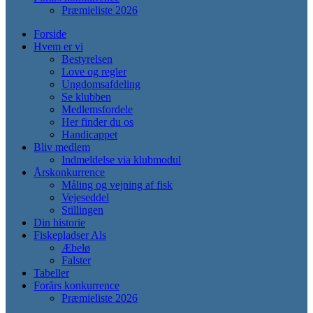
Præmieliste 2026
Forside
Hvem er vi
Bestyrelsen
Love og regler
Ungdomsafdeling
Se klubben
Medlemsfordele
Her finder du os
Handicappet
Bliv medlem
Indmeldelse via klubmodul
Årskonkurrence
Måling og vejning af fisk
Vejeseddel
Stillingen
Din historie
Fiskepladser Als
Æbelø
Falster
Tabeller
Forårs konkurrence
Præmieliste 2026