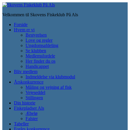
Skip
to
Velkommen til Skovens Fiskeklub På Als
main
content
Toggle
Forside
mobile
Hvem er vi
menu
Bestyrelsen
Love og regler
Ungdomsafdeling
Se klubben
Medlemsfordele
Her finder du os
Handicappet
Bliv medlem
Indmeldelse via klubmodul
Årskonkurrence
Måling og vejning af fisk
Vejeseddel
Stillingen
Din historie
Fiskepladser Als
Æbelø
Falster
Tabeller
Forårs konkurrence