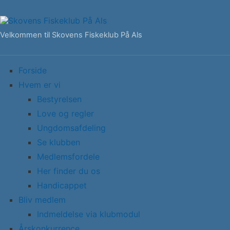
Velkommen til Skovens Fiskeklub På Als
Forside
Hvem er vi
Bestyrelsen
Love og regler
Ungdomsafdeling
Se klubben
Medlemsfordele
Her finder du os
Handicappet
Bliv medlem
Indmeldelse via klubmodul
Årskonkurrence