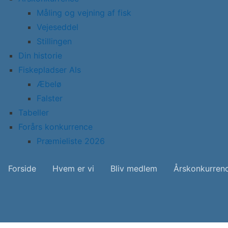
Måling og vejning af fisk
Vejeseddel
Stillingen
Din historie
Fiskepladser Als
Æbelø
Falster
Tabeller
Forårs konkurrence
Præmieliste 2026
Forside
Hvem er vi
Bliv medlem
Årskonkurren