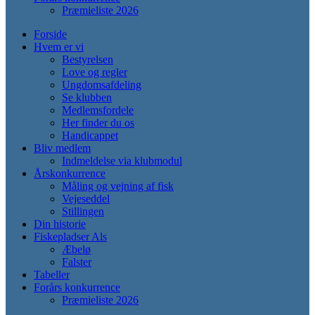
Præmieliste 2026
Forside
Hvem er vi
Bestyrelsen
Love og regler
Ungdomsafdeling
Se klubben
Medlemsfordele
Her finder du os
Handicappet
Bliv medlem
Indmeldelse via klubmodul
Årskonkurrence
Måling og vejning af fisk
Vejeseddel
Stillingen
Din historie
Fiskepladser Als
Æbelø
Falster
Tabeller
Forårs konkurrence
Præmieliste 2026