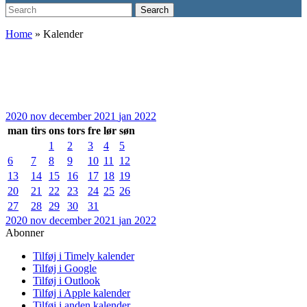
Search
Search
for:
Home
»
Kalender
2020
nov
december 2021
jan
2022
man
tirs
ons
tors
fre
lør
søn
1
2
3
4
5
6
7
8
9
10
11
12
13
14
15
16
17
18
19
20
21
22
23
24
25
26
27
28
29
30
31
2020
nov
december 2021
jan
2022
Abonner
Tilføj i Timely kalender
Tilføj i Google
Tilføj i Outlook
Tilføj i Apple kalender
Tilføj i anden kalender