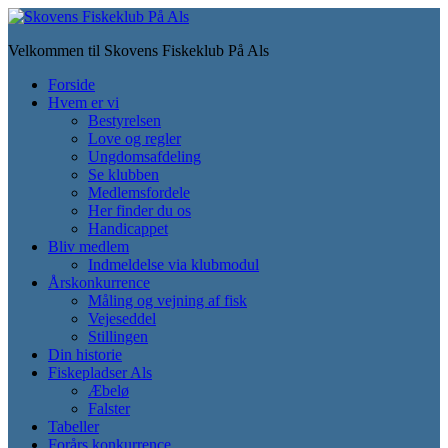
Skip
to
Velkommen til Skovens Fiskeklub På Als
main
content
Toggle
Forside
mobile
Hvem er vi
menu
Bestyrelsen
Love og regler
Ungdomsafdeling
Se klubben
Medlemsfordele
Her finder du os
Handicappet
Bliv medlem
Indmeldelse via klubmodul
Årskonkurrence
Måling og vejning af fisk
Vejeseddel
Stillingen
Din historie
Fiskepladser Als
Æbelø
Falster
Tabeller
Forårs konkurrence